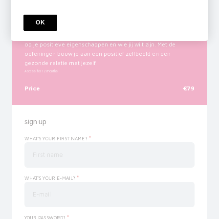
COURSE
Cursus Zelfliefde
OK
In deze cursus leer je om jezelf te accepteren voor wie je
bent. Je vermindert schaamte en zelfkritiek door je te richten
op je positieve eigenschappen en wie jij wilt zijn. Met de
oefeningen bouw je aan een positief zelfbeeld en een
gezonde relatie met jezelf.
Access for
12
months
Price
€79
sign up
*
WHAT'S YOUR FIRST NAME?
*
WHAT'S YOUR E-MAIL?
*
YOUR PASSWORD?