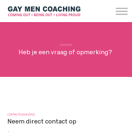
Over mij
Blog
Ervaringen
Contact
SUPPORT
Login
Heb je een vraag of opmerking?
CONTACTGEGEVENS
Neem direct contact op